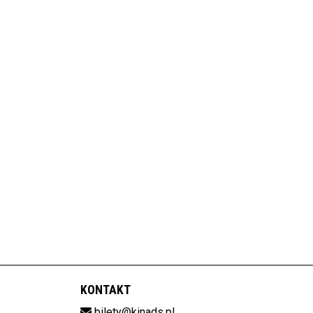
KONTAKT
bilety@kinads.pl