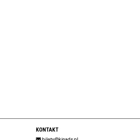
KONTAKT
bilety@kinads.pl