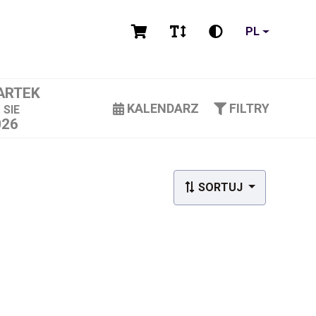
PL
ARTEK
3
KALENDARZ
FILTRY
SIE
026
SORTUJ