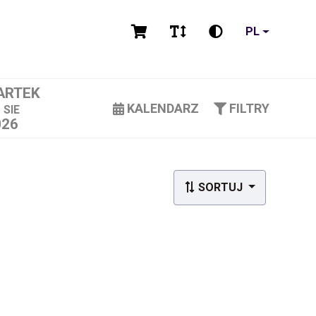
PL
ARTEK
3
KALENDARZ
FILTRY
SIE
026
SORTUJ