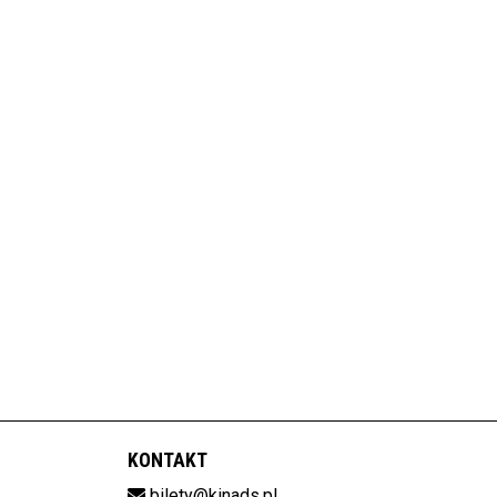
KONTAKT
bilety@kinads.pl